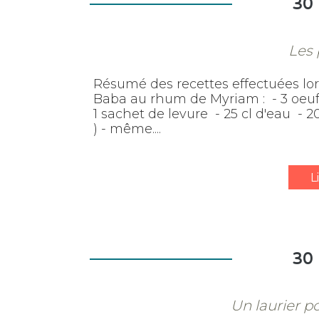
30
Les 
Résumé des recettes effectuées lors d
Baba au rhum de Myriam : - 3 oeufs
1 sachet de levure - 25 cl d'eau -
) - même....
L
30
Un laurier po