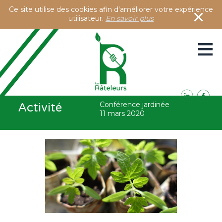
Ce site utilise des cookies afin d'améliorer votre expérience
×
utilisateur.
En savoir plus
≡
Présentation
Conférence jardinée
Activité
Activités
11 mars 2020
Accès à notre blog
Contacts