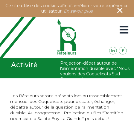
Ce site utilise des cookies afin d'améliorer votre expérience
×
utilisateur.
En savoir plus
≡
Présentation
Projection-débat autour de
Activité
Activités
l'alimentation durable avec "Nous
Accès à notre blog
voulons des Coquelicots Sud
Contacts
Dordogne"
7 février 2020
Les Râteleurs seront présents lors du rassemblement
mensuel des Coquelicots pour discuter, échanger,
débattre autour de la question de l'alimentation
durable. Au programme : Projection du film "
Transition
nourricière à Sainte Foy La Grande." puis débat !