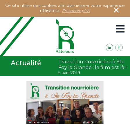
Ce site utilise des cookies afin d'améliorer votre expérience
×
utilisateur.
En savoir plus
≡
Présentation
Transition nourricière à Ste
Actualité
Activités
Foy la Grande : le film est là !
Accès à notre blog
5 avril 2019
Contacts